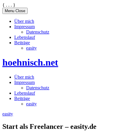
{
.
.
.
}
Skip
Menu
Close
to
content
Über mich
Impressum
Datenschutz
Lebenslauf
Beiträge
easity
hoehnisch.net
Über mich
Impressum
Datenschutz
Lebenslauf
Beiträge
easity
easity
Start als Freelancer – easity.de