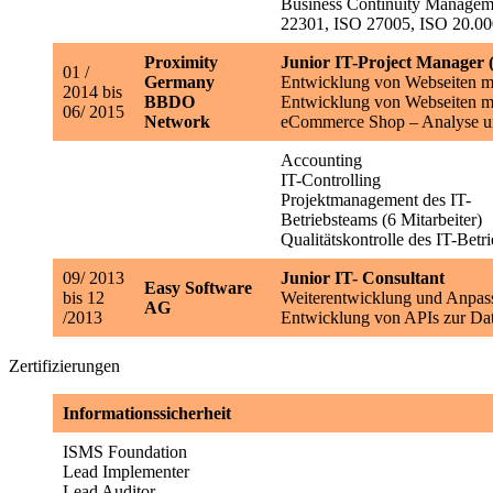
Business Continuity Managem
22301, ISO 27005, ISO 20.00
Proximity
Junior IT-Project Manage
01 /
Germany
Entwicklung von Webseiten 
2014 bis
BBDO
Entwicklung von Webseiten mi
06/ 2015
Network
eCommerce Shop – Analyse u
Accounting
IT-Controlling
Projektmanagement des IT-
Betriebsteams (6 Mitarbeiter)
Qualitätskontrolle des IT-Bet
09/ 2013
Junior IT- Consultant
Easy Software
bis 12
Weiterentwicklung und Anpas
AG
/2013
Entwicklung von APIs zur Dat
Zertifizierungen
Informationssicherheit
ISMS Foundation
Lead Implementer
Lead Auditor