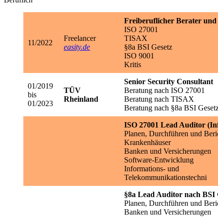
Freiberuflicher Berater un
ISO 27001
Freelancer
TISAX
11/2022
easity.
de
§8a BSI Gesetz
ISO 9001
Kritis
Senior Security Consultant
01/2019
TÜV
Beratung nach ISO 27001
bis
Rheinland
Beratung nach TISAX
01/2023
Beratung nach §8a BSI Geset
ISO 27001 Lead Auditor (Inf
Planen, Durchführen und Beri
Krankenhäuser
Banken und Versicherungen
Software-Entwicklung
Informations- und
Telekommunikationstechni
§8a Lead Auditor nach BSI 
Planen, Durchführen und Ber
Banken und Versicherungen