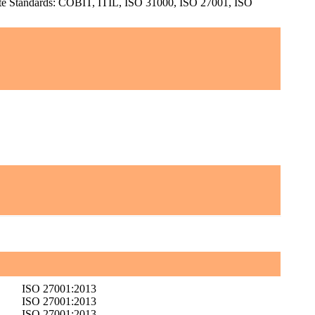
e Standards: COBIT, ITIL, ISO 31000, ISO 27001, ISO
ISO 27001:2013
ISO 27001:2013
ISO 27001:2013