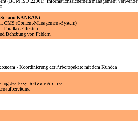
ent (BCM ISO 22301), Informationssicherheitsmanagement Verwendet
0
r (Scrum/ KANBAN)
mit CMS (Content-Management-System)
t Parallax-Effekten
nd Behebung von Fehlern
riebsteam • Koordinierung der Arbeitspakete mit dem Kunden
sung des Easy Software Archivs
enaufbereitung