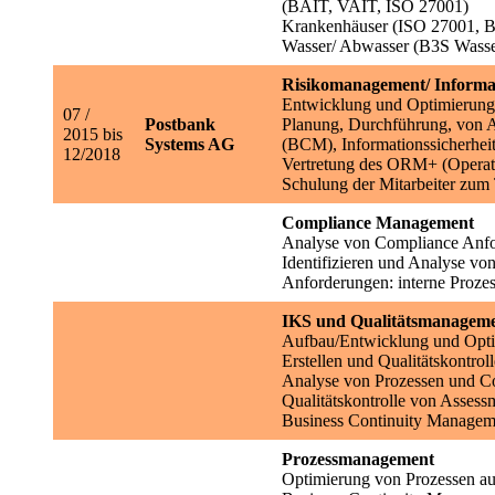
(BAIT, VAIT, ISO 27001)
Krankenhäuser (ISO 27001, 
Wasser/ Abwasser (B3S Wasse
Risikomanagement/ Informat
Entwicklung und Optimierung 
07 /
Postbank
Planung, Durchführung, von A
2015 bis
Systems AG
(BCM), Informationssicherhe
12/2018
Vertretung des ORM+ (Operat
Schulung der Mitarbeiter zum
Compliance
Management
Analyse von Compliance Anf
Identifizieren und Analyse vo
Anforderungen: interne Proz
IKS und Qualitätsmanagem
Aufbau/Entwicklung und Optim
Erstellen und Qualitätskontrol
Analyse von Prozessen und Co
Qualitätskontrolle von Asses
Business Continuity Managem
Prozessmanagement
Optimierung von Prozessen au