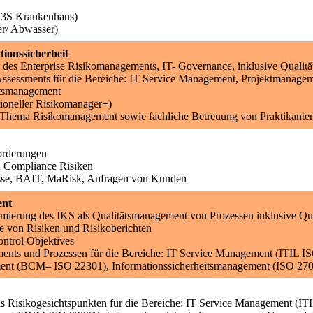
B3S Krankenhaus)
r/ Abwasser)
ionssicherheit
des Enterprise Risikomanagements, IT- Governance, inklusive Qualitä
ssessments für die Bereiche: IT Service Management, Projektmanage
itsmanagement
ioneller Risikomanager+)
 Thema Risikomanagement sowie fachliche Betreuung von Praktikante
orderungen
n Compliance Risiken
esse, BAIT, MaRisk, Anfragen von Kunden
ent
ierung des IKS als Qualitätsmanagement von Prozessen inklusive Qua
le von Risiken und Risikoberichten
ntrol Objektives
sments und Prozessen für die Bereiche: IT Service Management (ITIL 
ent (BCM– ISO 22301), Informationssicherheitsmanagement (ISO 27
s Risikogesichtspunkten für die Bereiche: IT Service Management (IT