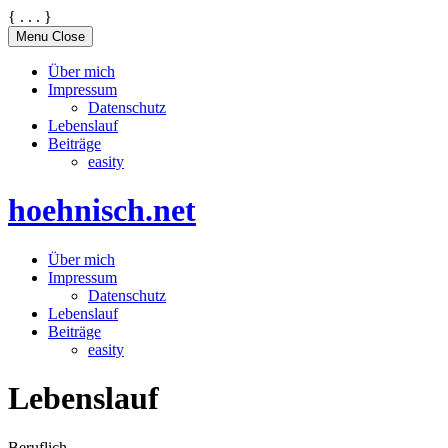
{
.
.
.
}
Skip
Menu
Close
to
content
Über mich
Impressum
Datenschutz
Lebenslauf
Beiträge
easity
hoehnisch.net
Über mich
Impressum
Datenschutz
Lebenslauf
Beiträge
easity
Lebenslauf
Beruflich